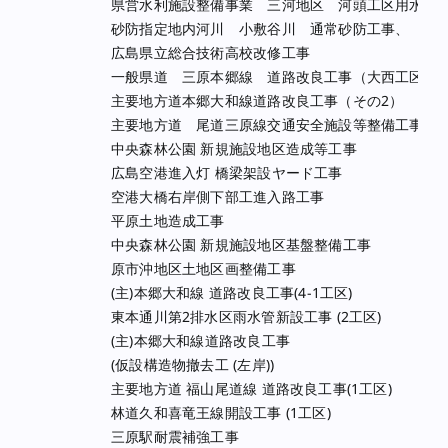
県営水利施設整備事業 三河地区 河頭工区用水路2
砂防指定地内河川 小敷谷川 通常砂防工事、
広島県立総合技術高校改修工事
一般県道 三原本郷線 道路改良工事（大西工区）
主要地方道本郷大和線道路改良工事（その2）
主要地方道 尾道三原線交通安全施設等整備工事
中央森林公園 新規施設地区造成等工事
広島空港進入灯 橋梁架設ヤード工事
空港大橋右岸側下部工進入路工事
平原土地造成工事
中央森林公園 新規施設地区基盤整備工事
原市沖地区土地区画整備工事
(主)本郷大和線 道路改良工事(4-1工区)
東本通川第2排水区雨水管新設工事 (2工区)
(主)本郷大和線道路改良工事
(仮設構造物撤去工 (左岸))
主要地方道 福山尾道線 道路改良工事(1工区)
林道久和喜竜王線開設工事 (1工区)
三原駅耐震補強工事