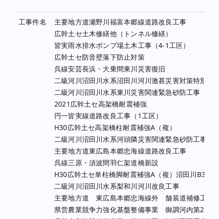
工事件名
主要地方道瀬野川福富本郷線道路改良工事
広幹土セ土木修繕他（トンネル修繕）
皆実雨水排水ポンプ場土木工事（4-1工区）
広幹土セ防音壁落下防止対策
呉線安芸長浜・大乗間東川災害復旧
二級河川沼田川水系沼田川河川激甚災害対策特別緊
二級河川沼田川水系東川災害関連緊急砂防工事
2021広幹土セ高架橋耐震補強
円一皆実線道路改良工事（1工区）
H30広幹土セ高架橋柱耐震補強A（複）
二級河川沼田川水系河頭隣災害関連緊急砂防工事
主要地方道東広島本郷忠海線道路改良工事
呉線三原・須波間羽仁架道橋新設
H30広幹土セ単柱橋脚耐震補強A（複）沼田川B3P4
二級河川沼田川水系梨和川河川改良工事
主要地方道 東広島本郷忠海線外 舗装道補修工事
県営農業競争力強化基盤整備事業 御調河内第2地区